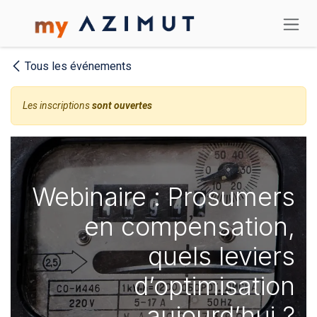
Se rendre au contenu
Tous les événements
Les inscriptions
sont ouvertes
Webinaire : Prosumers
en compensation,
quels leviers
d’optimisation
aujourd’hui ?